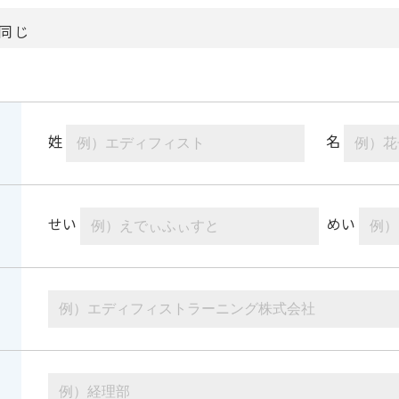
同じ
姓
名
せい
めい