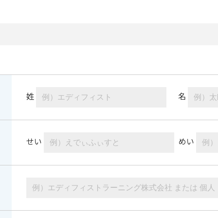
姓
名
せい
めい