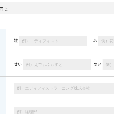
同じ
姓
名
せい
めい