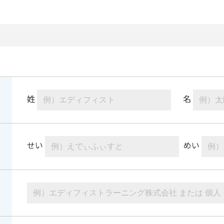
姓
名
せい
めい