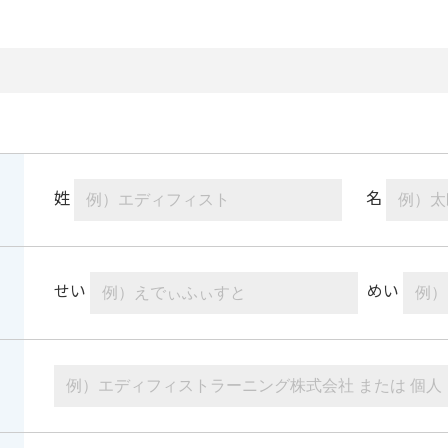
姓
名
せい
めい