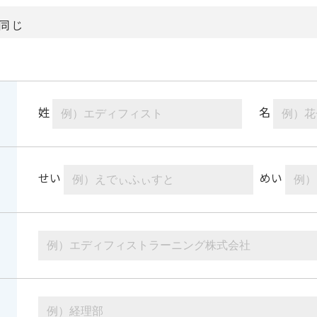
同じ
姓
名
せい
めい