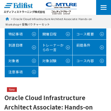
エディフィストラーニング株式会社
 > Oracle Cloud Infrastructure Architect Associate: Hands-on 
Workshop＋受験バウチャーセット
特記事項
開催日程
コース概要
到達目標
トレーナーか
前提条件
らの一言
対象者
対象試験
コース内容
注意事項
New
Oracle Cloud Infrastructure
Architect Associate: Hands-on