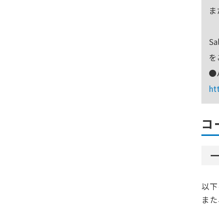
ま
S
を
●
ht
コ
以下
また