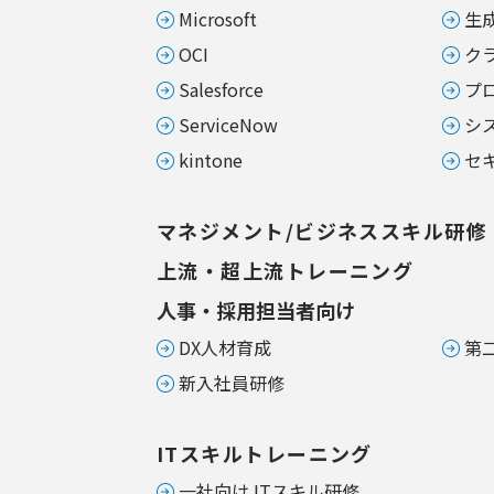
Microsoft
生成
OCI
ク
Salesforce
プ
ServiceNow
シ
kintone
セ
マネジメント/ビジネススキル研修
上流・超上流トレーニング
人事・採用担当者向け
DX人材育成
第
新入社員研修
ITスキルトレーニング
一社向け ITスキル研修