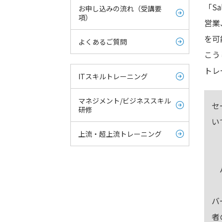
「S
お申し込みの流れ（受講要
項）
営業
を可
よくあるご質問
こう
トレ
ITスキルトレーニング
マネジメント/ビジネススキル
セ
研修
い
上流・超上流トレーニング
【
バ
バ
者