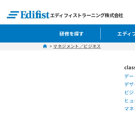
エディフィストラーニング株式会社
研修を探す
エディ
 > 
マネジメント／ビジネス
clas
デー
デザ
ビジ
ヒュ
マネ