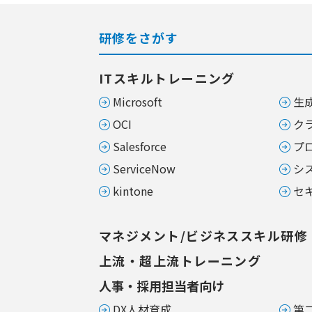
研修をさがす
ITスキルトレーニング
Microsoft
生成
OCI
ク
Salesforce
プ
ServiceNow
シ
kintone
セ
マネジメント/ビジネススキル研修
上流・超上流トレーニング
人事・採用担当者向け
DX人材育成
第