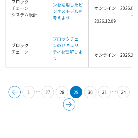
ブロック
ンを活用したビ
チェーン
ジネスモデルを
システム設計
                                        オンライン｜
考えよう
2026.12.09                
ブロックチェー
ブロック
ンのセキュリ
チェーン
ティを理解しよ
う
…
…
1
27
28
29
30
31
34