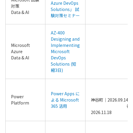
Azure DevOps 
対策
Solutions」 試
Data & AI
験対策セミナー
AZ-400 
Designing and 
Microsoft 
Implementing 
Azure
Microsoft 
Data & AI
DevOps 
Solutions (短
縮3日)
Power Apps に
Power 
よる Microsoft 
神谷町｜20
Platform
365 活用
                                        神谷町｜
2026.11.18                