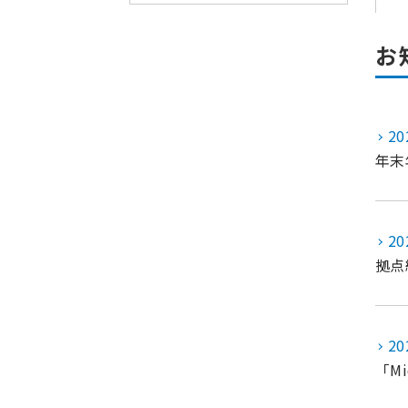
お
20
年末
20
拠点
20
「M