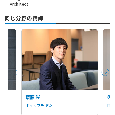
Architect
同じ分野の講師
齋藤 光
佐藤
ITインフラ技術
IT