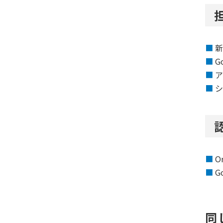
新
G
ア
Or
G
同