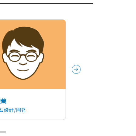
達哉
齋藤 光
ム設計/開発
システム設計/開発