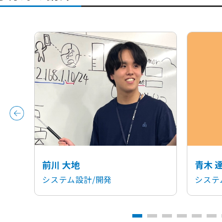
前川 大地
青木 
システム設計/開発
システ