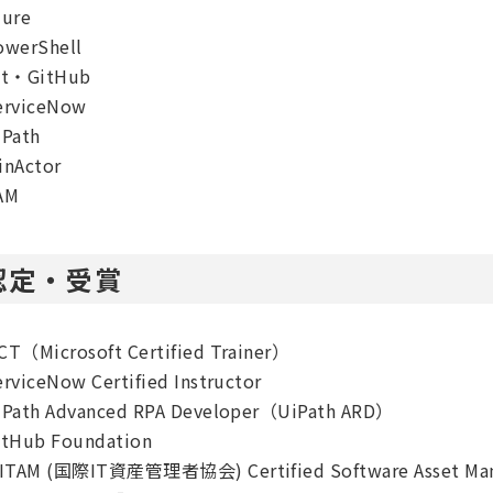
zure
owerShell
it・GitHub
erviceNow
iPath
inActor
AM
認定・受賞
CT（Microsoft Certified Trainer）
erviceNow Certified Instructor
iPath Advanced RPA Developer（UiPath ARD）
itHub Foundation
AITAM (国際IT資産管理者協会) Certified Software Asset Ma