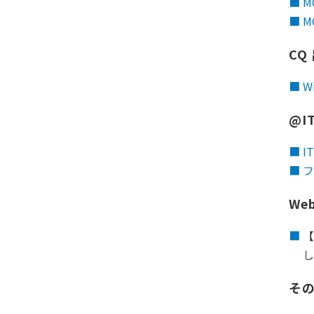
M
M
CQ
W
@I
I
フ
We
【
そ