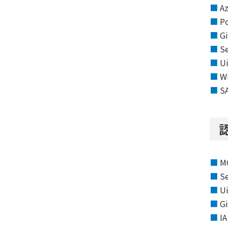
A
P
G
S
U
W
S
M
S
U
G
I