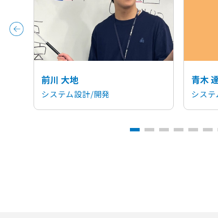
前川 大地
青木 
システム設計/開発
システ