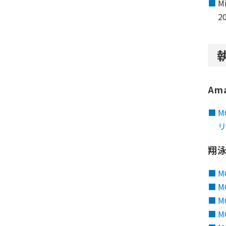
M
2
Am
M
翔
M
M
M
M